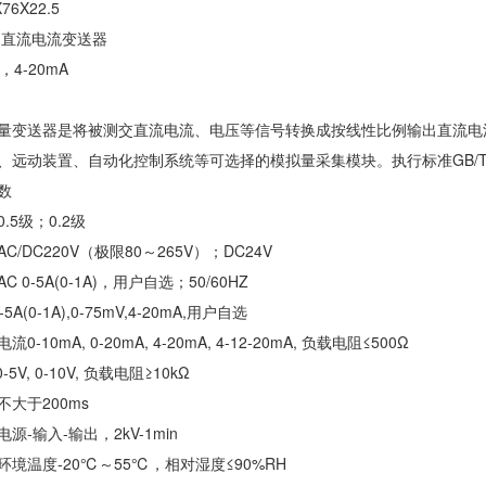
76X22.5
,直流电流变送器
，4-20mA
电量变送器是将被测交直流电流、电压等信号转换成按线性比例输出直流
、远动装置、自动化控制系统等可选择的模拟量采集模块。执行标准GB/T138
数
.5级；0.2级
C/DC220V（极限80～265V）；DC24V
 0-5A(0-1A)，用户自选；50/60HZ
(0-1A),0-75mV,4-20mA,用户自选
-10mA, 0-20mA, 4-20mA, 4-12-20mA, 负载电阻≤500Ω
 0-10V, 负载电阻≥10kΩ
大于200ms
源-输入-输出，2kV-1min
境温度-20℃～55℃，相对湿度≤90%RH