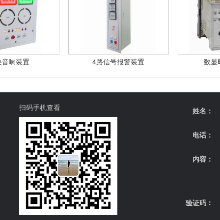
央音响装置
4路信号报警装置
数显
扫码手机查看
姓名：
电话：
内容：
验证码：