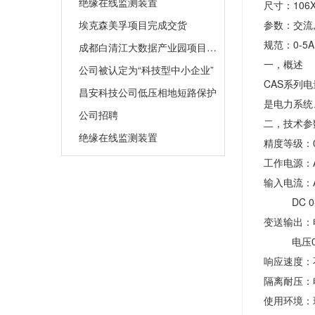
绝缘在线监测装置
尺寸：106X
参数：交流
埃克森美孚项目完成交货
规范：0-5A
成都白清江大数据产业园项目完成投运
一，概述
公司被认定为“科技型中小企业”
CAS系列
昌安科技公司低压相地短路保护
是电力系统
公司招聘
二，技术参
绝缘在线监测装置
精度等级：0
工作电源：A
输入电流：AC
DC 0-5A
变送输出：电流0
电压0-5V,
响应速度：不
隔离耐压：电
使用环境：环