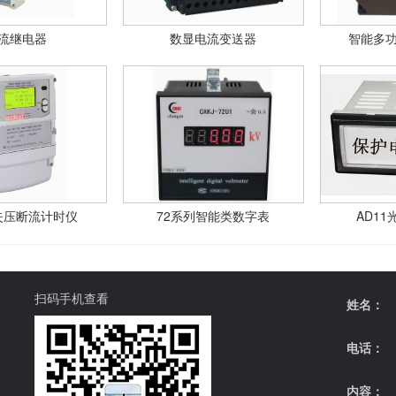
流继电器
数显电流变送器
智能多
失压断流计时仪
72系列智能类数字表
AD11
扫码手机查看
姓名：
电话：
内容：